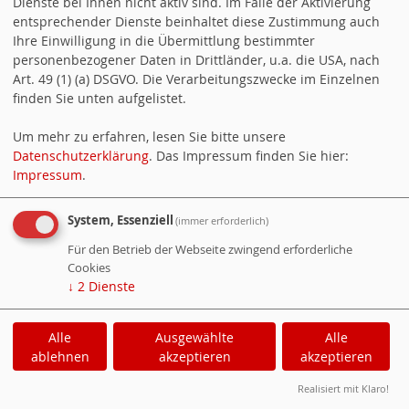
04.05.2019
Dienste bei Ihnen nicht aktiv sind. Im Falle der Aktivierung
entsprechender Dienste beinhaltet diese Zustimmung auch
Liebe Mitbürgerinnen und Mitbürger
Ihre Einwilligung in die Übermittlung bestimmter
Gemeinderatswahl 26. Mai 2019
personenbezogener Daten in Drittländer, u.a. die USA, nach
Alle Artikel im Bereich anzeigen:
Ortsverein
.
Art. 49 (1) (a) DSGVO. Die Verarbeitungszwecke im Einzelnen
finden Sie unten aufgelistet.
Um mehr zu erfahren, lesen Sie bitte unsere
WebsoziCMS
Cookie-Manager
Datenschutzerklärung
. Das Impressum finden Sie hier:
Impressum
.
Datenschutzerklärung
Impressum
System, Essenziell
(immer erforderlich)
Für den Betrieb der Webseite zwingend erforderliche
Cookies
↓
2
Dienste
Alle
Ausgewählte
Alle
ablehnen
akzeptieren
akzeptieren
Realisiert mit Klaro!